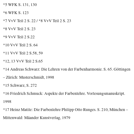
*5 WFK S. 131, 130
*6 WFK S. 123
*7 VvV Teil 2 S. 22 / *8 VvV Teil 2 S. 23
*8 VvV Teil 2 S. 23
*9 VvV Teil 2 S.22
*10 VvV Teil 2 S. 64
*11 VvV Teil 2 S.58, 59
*12, 13 VvV Teil 2 S.65
*14 Andreas Schwarz: Die Lehren von der Farbenharmonie. S. 65. Göttingen
– Zürich: Musterschmidt, 1998
*15 Schwarz, S. 272
*16 Friedrich Schmuck: Aspekte der Farbenlehre. Vorlesungsmanuskript.
1998
*17 Heinz Matile: Die Farbenlehre Philipp Otto Runges. S. 210, München –
Mittenwald: Mäander Kunstverlag, 1979
____