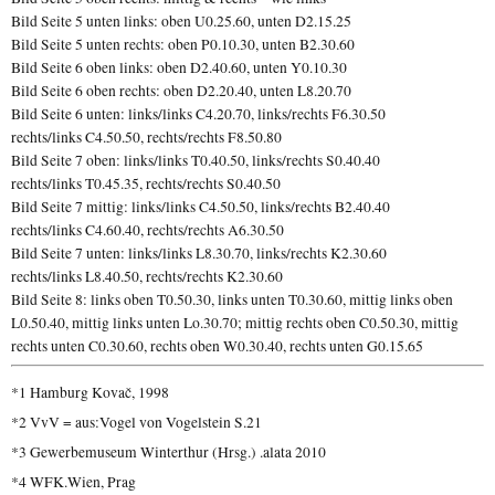
Bild Seite 5 unten links: oben U0.25.60, unten D2.15.25
Bild Seite 5 unten rechts: oben P0.10.30, unten B2.30.60
Bild Seite 6 oben links: oben D2.40.60, unten Y0.10.30
Bild Seite 6 oben rechts: oben D2.20.40, unten L8.20.70
Bild Seite 6 unten: links/links C4.20.70, links/rechts F6.30.50
rechts/links C4.50.50, rechts/rechts F8.50.80
Bild Seite 7 oben: links/links T0.40.50, links/rechts S0.40.40
rechts/links T0.45.35, rechts/rechts S0.40.50
Bild Seite 7 mittig: links/links C4.50.50, links/rechts B2.40.40
rechts/links C4.60.40, rechts/rechts A6.30.50
Bild Seite 7 unten: links/links L8.30.70, links/rechts K2.30.60
rechts/links L8.40.50, rechts/rechts K2.30.60
Bild Seite 8: links oben T0.50.30, links unten T0.30.60, mittig links oben
L0.50.40, mittig links unten Lo.30.70; mittig rechts oben C0.50.30, mittig
rechts unten C0.30.60, rechts oben W0.30.40, rechts unten G0.15.65
*1 Hamburg Kovač, 1998
*2 VvV = aus:Vogel von Vogelstein S.21
*3 Gewerbemuseum Winterthur (Hrsg.) .alata 2010
*4 WFK.Wien, Prag