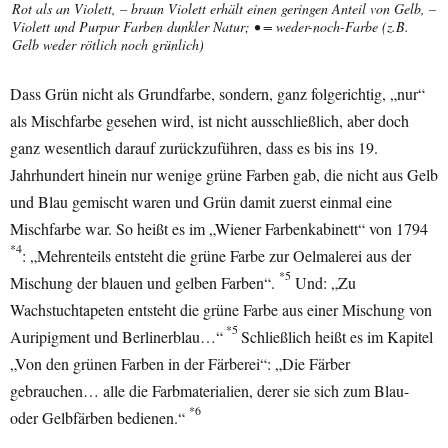
Rot als an Violett, – braun Violett erhält einen geringen Anteil von Gelb, –
Violett und Purpur Farben dunkler Natur; • = weder-noch-Farbe (z.B.
Gelb weder rötlich noch grünlich)
Dass Grün nicht als Grundfarbe, sondern, ganz folgerichtig, „nur“
als Mischfarbe gesehen wird, ist nicht ausschließlich, aber doch
ganz wesentlich darauf zurückzuführen, dass es bis ins 19.
Jahrhundert hinein nur wenige grüne Farben gab, die nicht aus Gelb
und Blau gemischt waren und Grün damit zuerst einmal eine
Mischfarbe war. So heißt es im „Wiener Farbenkabinett“ von 1794
*4
: „Mehrenteils entsteht die grüne Farbe zur Oelmalerei aus der
*5
Mischung der blauen und gelben Farben“.
Und: „Zu
Wachstuchtapeten entsteht die grüne Farbe aus einer Mischung von
*5
Auripigment und Berlinerblau…“
Schließlich heißt es im Kapitel
„Von den grünen Farben in der Färberei“: „Die Färber
gebrauchen… alle die Farbmaterialien, derer sie sich zum Blau-
*6
oder Gelbfärben bedienen.“